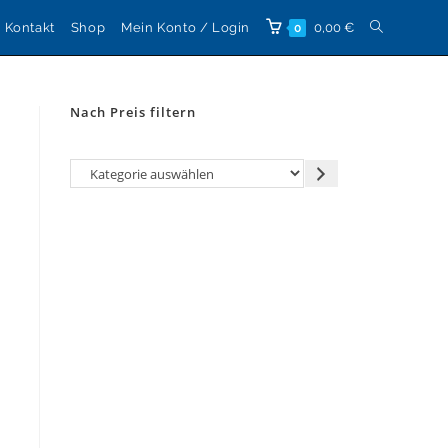
Website-
Kontakt
Shop
Mein Konto / Login
0,00
€
0
Suche
Nach Preis filtern
umschalten
Kategorie
auswählen