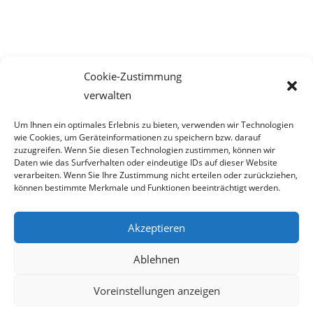
Unser neuer Film!
Cookie-Zustimmung
8. März 2018
verwalten
Um Ihnen ein optimales Erlebnis zu bieten, verwenden wir Technologien
wie Cookies, um Geräteinformationen zu speichern bzw. darauf
zuzugreifen. Wenn Sie diesen Technologien zustimmen, können wir
Nach Preis filtern
Daten wie das Surfverhalten oder eindeutige IDs auf dieser Website
verarbeiten. Wenn Sie Ihre Zustimmung nicht erteilen oder zurückziehen,
können bestimmte Merkmale und Funktionen beeinträchtigt werden.
Kategorie
auswählen
Akzeptieren
Ablehnen
Impressum
Datenschutz
Haftungsausschluss
Voreinstellungen anzeigen
Cookie-Richtlinie (EU)