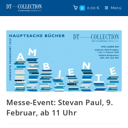
Zum
0,00
€
Menü
0
Inhalt
springen
Messe-Event: Stevan Paul, 9.
Februar, ab 11 Uhr