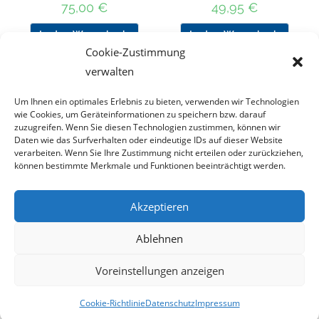
75,00
€
49,95
€
In den Warenkorb
In den Warenkorb
Cookie-Zustimmung
verwalten
Um Ihnen ein optimales Erlebnis zu bieten, verwenden wir Technologien
Nach Preis filtern
wie Cookies, um Geräteinformationen zu speichern bzw. darauf
zuzugreifen. Wenn Sie diesen Technologien zustimmen, können wir
Daten wie das Surfverhalten oder eindeutige IDs auf dieser Website
Kategorie
verarbeiten. Wenn Sie Ihre Zustimmung nicht erteilen oder zurückziehen,
auswählen
können bestimmte Merkmale und Funktionen beeinträchtigt werden.
Akzeptieren
Impressum
Datenschutz
Haftungsausschluss
Ablehnen
Cookie-Richtlinie (EU)
Voreinstellungen anzeigen
Copyright 2023 - DT COLLECTION
Cookie-Richtlinie
Datenschutz
Impressum