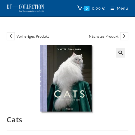
Zum
0,00
€
Menü
0
Inhalt
springen
Vorheriges Produkt
Nächstes Produkt
🔍
Cats