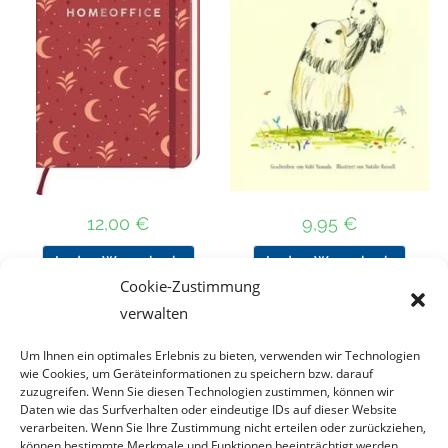
12,00
€
9,95
€
In den Warenkorb
In den Warenkorb
Cookie-Zustimmung
verwalten
Um Ihnen ein optimales Erlebnis zu bieten, verwenden wir Technologien
Nach Preis filtern
wie Cookies, um Geräteinformationen zu speichern bzw. darauf
zuzugreifen. Wenn Sie diesen Technologien zustimmen, können wir
Daten wie das Surfverhalten oder eindeutige IDs auf dieser Website
Kategorie
verarbeiten. Wenn Sie Ihre Zustimmung nicht erteilen oder zurückziehen,
auswählen
können bestimmte Merkmale und Funktionen beeinträchtigt werden.