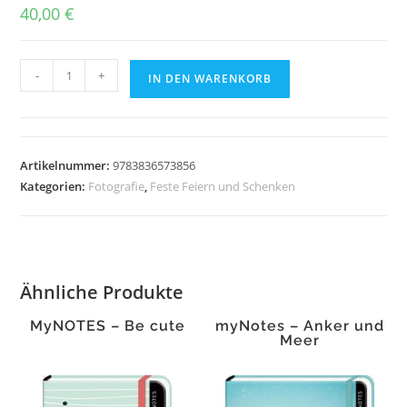
40,00
€
Cats
-
+
IN DEN WARENKORB
Menge
Artikelnummer:
9783836573856
Kategorien:
Fotografie
,
Feste Feiern und Schenken
Ähnliche Produkte
MyNOTES – Be cute
myNotes – Anker und
Meer