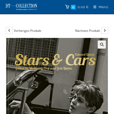
Zum
0,00
€
Menü
0
Inhalt
springen
Vorheriges Produkt
Nächstes Produkt
🔍