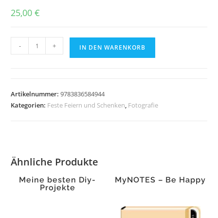
25,00
€
Steve
-
+
IN DEN WARENKORB
Schapiro.
Der
Pate
Menge
Artikelnummer:
9783836584944
Kategorien:
Feste Feiern und Schenken
,
Fotografie
Ähnliche Produkte
Meine besten Diy-
MyNOTES – Be Happy
Projekte