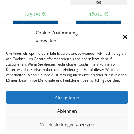
125,00
€
16,00
€
In den Warenkorb
In den Warenkorb
Cookie-Zustimmung
verwalten
Um Ihnen ein optimales Erlebnis zu bieten, verwenden wir Technologien
Nach Preis filtern
wie Cookies, um Geräteinformationen zu speichern bzw. darauf
zuzugreifen. Wenn Sie diesen Technologien zustimmen, können wir
Daten wie das Surfverhalten oder eindeutige IDs auf dieser Website
Kategorie
verarbeiten. Wenn Sie Ihre Zustimmung nicht erteilen oder zurückziehen,
auswählen
können bestimmte Merkmale und Funktionen beeinträchtigt werden.
Akzeptieren
Impressum
Datenschutz
Haftungsausschluss
Ablehnen
Cookie-Richtlinie (EU)
Voreinstellungen anzeigen
Copyright 2023 - DT COLLECTION