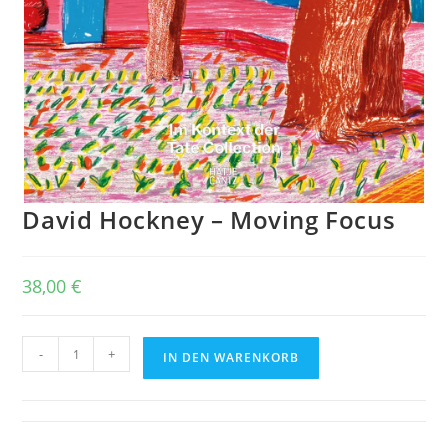
David Hockney – Moving Focus
38,00
€
David
-
+
IN DEN WARENKORB
Hockney
-
Moving
Focus