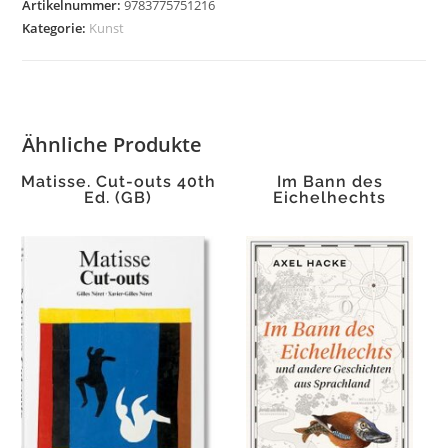
Artikelnummer:
9783775751216
Menge
Kategorie:
Kunst
Ähnliche Produkte
Matisse. Cut-outs 40th
Im Bann des
Ed. (GB)
Eichelhechts