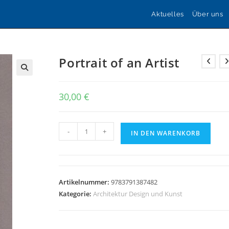
Aktuelles
Über uns
Portrait of an Artist
🔍
30,00
€
Portrait
-
+
IN DEN WARENKORB
of
an
Artist
Menge
Artikelnummer:
9783791387482
Kategorie:
Architektur Design und Kunst