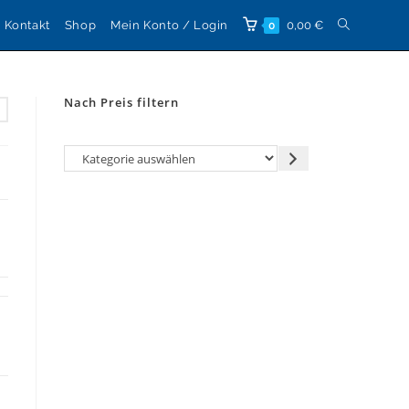
Website-
Kontakt
Shop
Mein Konto / Login
0,00
€
0
Suche
Nach Preis filtern
umschalten
Kategorie
auswählen