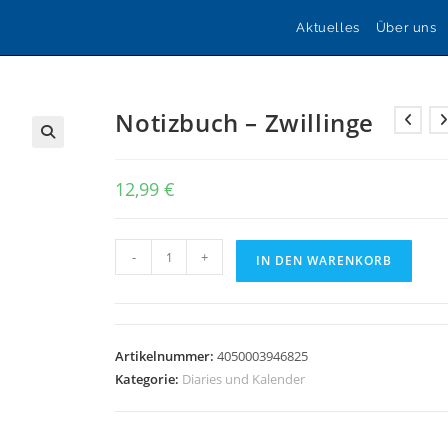
Aktuelles
Über uns
Notizbuch – Zwillinge
🔍
12,99
€
Notizbuch
-
+
IN DEN WARENKORB
-
Zwillinge
Menge
Artikelnummer:
4050003946825
Kategorie:
Diaries und Kalender