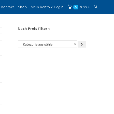
Website-
Kontakt
Shop
Mein Konto / Login
0,00
€
0
Suche
Nach Preis filtern
umschalten
Kategorie
auswählen