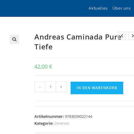
Aktuelles
Über uns
Andreas Caminada Pure
Tiefe
🔍
42,00
€
Andreas
-
+
IN DEN WARENKORB
Caminada
Pure
Tiefe
Menge
Artikelnummer:
9783039022144
Kategorie:
Diverses