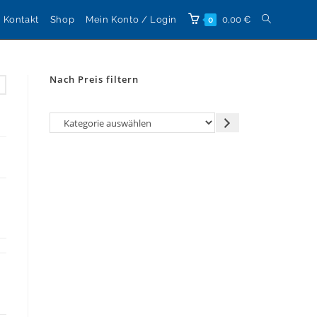
Website-
Kontakt
Shop
Mein Konto / Login
0,00
€
0
Suche
Nach Preis filtern
umschalten
Kategorie
auswählen