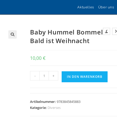
Aktuelles
Über uns
Baby Hummel Bommel –
Bald ist Weihnacht
🔍
10,00
€
Baby
-
+
IN DEN WARENKORB
Hummel
Bommel
-
Bald
Artikelnummer:
9783845845883
ist
Kategorie:
Diverses
Weihnacht