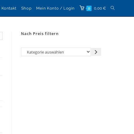
Website-
Kontakt
Shop
Mein Konto / Login
0,00
€
0
Suche
Nach Preis filtern
umschalten
Kategorie
auswählen