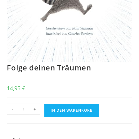
Folge deinen Träumen
14,95
€
Folge
-
+
IN DEN WARENKORB
deinen
Träumen
Menge