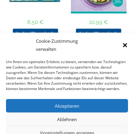
8,50
€
22,99
€
In den Warenkorb
In den Warenkorb
Cookie-Zustimmung
verwalten
Nach Preis filtern
Um Ihnen ein optimales Erlebnis zu bieten, verwenden wir Technologien
wie Cookies, um Geräteinformationen zu speichern bzw. darauf
zuzugreifen. Wenn Sie diesen Technologien zustimmen, können wir
Daten wie das Surfverhalten oder eindeutige IDs auf dieser Website
Kategorie
verarbeiten. Wenn Sie Ihre Zustimmung nicht erteilen oder zurückziehen,
auswählen
können bestimmte Merkmale und Funktionen beeinträchtigt werden.
Akzeptieren
Impressum
Datenschutz
Haftungsausschluss
Ablehnen
Cookie-Richtlinie (EU)
Voreinstellungen anzeigen