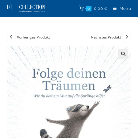
Zum
0,00
€
Menü
0
Inhalt
springen
Vorheriges Produkt
Nächstes Produkt
🔍