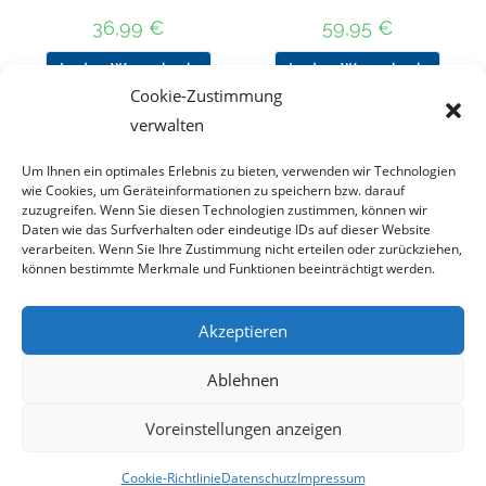
36,99
€
59,95
€
In den Warenkorb
In den Warenkorb
Cookie-Zustimmung
verwalten
Um Ihnen ein optimales Erlebnis zu bieten, verwenden wir Technologien
Nach Preis filtern
wie Cookies, um Geräteinformationen zu speichern bzw. darauf
zuzugreifen. Wenn Sie diesen Technologien zustimmen, können wir
Daten wie das Surfverhalten oder eindeutige IDs auf dieser Website
Kategorie
verarbeiten. Wenn Sie Ihre Zustimmung nicht erteilen oder zurückziehen,
auswählen
können bestimmte Merkmale und Funktionen beeinträchtigt werden.
Akzeptieren
Impressum
Datenschutz
Haftungsausschluss
Ablehnen
Cookie-Richtlinie (EU)
Voreinstellungen anzeigen
Copyright 2023 - DT COLLECTION
Cookie-Richtlinie
Datenschutz
Impressum