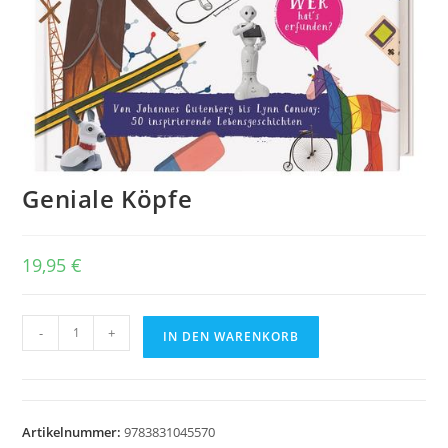
Geniale Köpfe
19,95
€
Geniale
-
+
IN DEN WARENKORB
Köpfe
Menge
Artikelnummer:
9783831045570