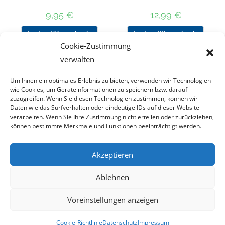
9,95
€
12,99
€
In den Warenkorb
In den Warenkorb
Cookie-Zustimmung
verwalten
Um Ihnen ein optimales Erlebnis zu bieten, verwenden wir Technologien
Nach Preis filtern
wie Cookies, um Geräteinformationen zu speichern bzw. darauf
zuzugreifen. Wenn Sie diesen Technologien zustimmen, können wir
Daten wie das Surfverhalten oder eindeutige IDs auf dieser Website
Kategorie
verarbeiten. Wenn Sie Ihre Zustimmung nicht erteilen oder zurückziehen,
auswählen
können bestimmte Merkmale und Funktionen beeinträchtigt werden.
Akzeptieren
Impressum
Datenschutz
Haftungsausschluss
Ablehnen
Cookie-Richtlinie (EU)
Voreinstellungen anzeigen
Copyright 2023 - DT COLLECTION
Cookie-Richtlinie
Datenschutz
Impressum