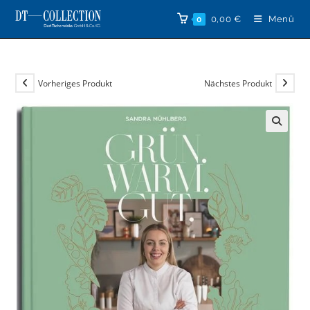
Zum
0,00
€
Menü
0
Inhalt
springen
Vorheriges Produkt
Nächstes Produkt
🔍