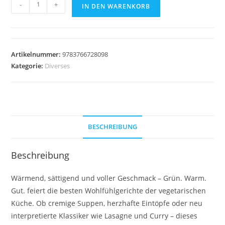
Grün.
-
+
IN DEN WARENKORB
Warm.
Gut.
-
Vegetarische
Artikelnummer:
9783766728098
Rezepte
Kategorie:
Diverses
für
die
Seele
Menge
BESCHREIBUNG
Beschreibung
Wärmend, sättigend und voller Geschmack – Grün. Warm.
Gut. feiert die besten Wohlfühlgerichte der vegetarischen
Küche. Ob cremige Suppen, herzhafte Eintöpfe oder neu
interpretierte Klassiker wie Lasagne und Curry – dieses