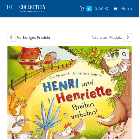
Zum
0,00
€
Menü
0
Inhalt
springen
Vorheriges Produkt
Nächstes Produkt
🔍