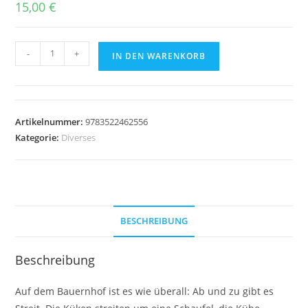
15,00
€
Henri
-
+
IN DEN WARENKORB
und
Henriette
–
Streiten
Artikelnummer:
9783522462556
verboten!
Kategorie:
Diverses
Menge
BESCHREIBUNG
Beschreibung
Auf dem Bauernhof ist es wie überall: Ab und zu gibt es