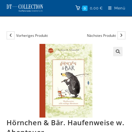
Zum
0,00
€
Menü
0
Inhalt
springen
Vorheriges Produkt
Nächstes Produkt
🔍
Hörnchen & Bär. Haufenweise w.