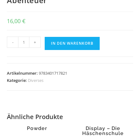
Abenteuer
16,00
€
Hörnchen
-
+
IN DEN WARENKORB
&
Bär.
Haufenweise
w.
Artikelnummer:
9783401717821
Abenteuer
Kategorie:
Diverses
Menge
Ähnliche Produkte
Powder
Display – Die
Häschenschule