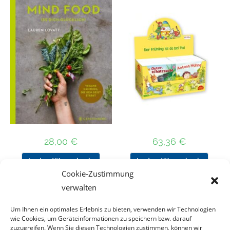
28,00
€
63,36
€
In den Warenkorb
In den Warenkorb
Cookie-Zustimmung
verwalten
Um Ihnen ein optimales Erlebnis zu bieten, verwenden wir Technologien
Nach Preis filtern
wie Cookies, um Geräteinformationen zu speichern bzw. darauf
zuzugreifen. Wenn Sie diesen Technologien zustimmen, können wir