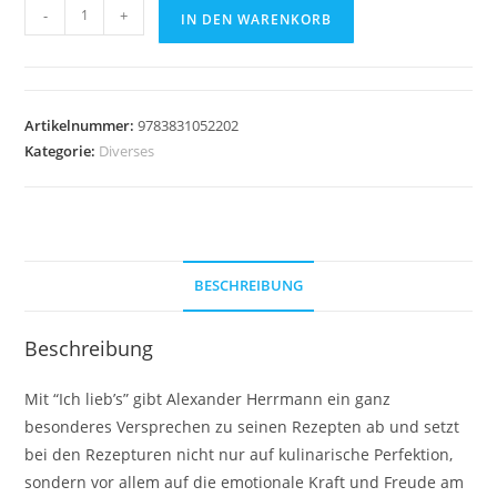
Ich
-
+
IN DEN WARENKORB
lieb's:
Meine
120
Lieblingsrezepte
Artikelnummer:
9783831052202
&
Kategorie:
Diverses
persönliche
Geschmacksgeheimnisse
Menge
BESCHREIBUNG
Beschreibung
Mit “Ich lieb’s” gibt Alexander Herrmann ein ganz
besonderes Versprechen zu seinen Rezepten ab und setzt
bei den Rezepturen nicht nur auf kulinarische Perfektion,
sondern vor allem auf die emotionale Kraft und Freude am