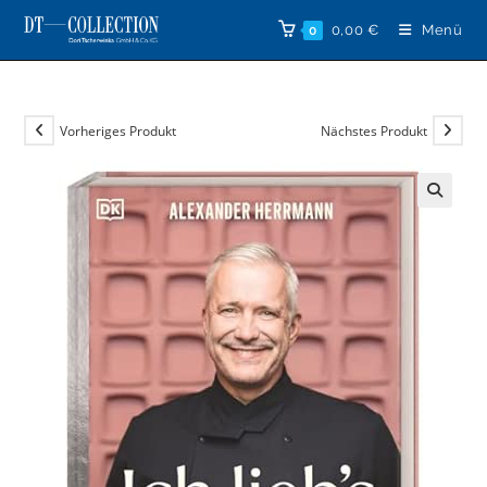
Zum
0,00
€
Menü
0
Inhalt
springen
Vorheriges Produkt
Nächstes Produkt
🔍