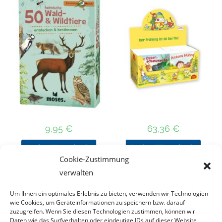
9,95
€
63,36
€
In den Warenkorb
In den Warenkorb
Cookie-Zustimmung
verwalten
Um Ihnen ein optimales Erlebnis zu bieten, verwenden wir Technologien
Nach Preis filtern
wie Cookies, um Geräteinformationen zu speichern bzw. darauf
zuzugreifen. Wenn Sie diesen Technologien zustimmen, können wir
Daten wie das Surfverhalten oder eindeutige IDs auf dieser Website