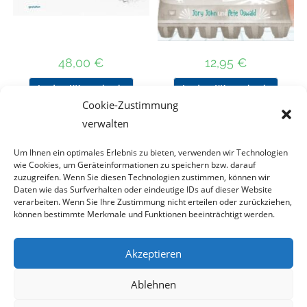
48,00
€
12,95
€
In den Warenkorb
In den Warenkorb
Cookie-Zustimmung
verwalten
Um Ihnen ein optimales Erlebnis zu bieten, verwenden wir Technologien
Nach Preis filtern
wie Cookies, um Geräteinformationen zu speichern bzw. darauf
zuzugreifen. Wenn Sie diesen Technologien zustimmen, können wir
Daten wie das Surfverhalten oder eindeutige IDs auf dieser Website
Kategorie
verarbeiten. Wenn Sie Ihre Zustimmung nicht erteilen oder zurückziehen,
auswählen
können bestimmte Merkmale und Funktionen beeinträchtigt werden.
Akzeptieren
Impressum
Datenschutz
Haftungsausschluss
Ablehnen
Cookie-Richtlinie (EU)