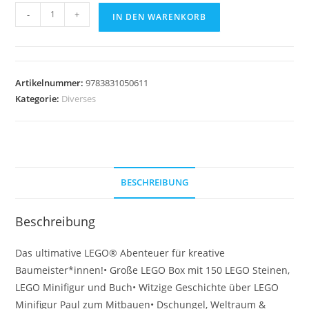
LEGO®
-
+
IN DEN WARENKORB
World
Builder
Menge
Artikelnummer:
9783831050611
Kategorie:
Diverses
BESCHREIBUNG
Beschreibung
Das ultimative LEGO® Abenteuer für kreative
Baumeister*innen!• Große LEGO Box mit 150 LEGO Steinen,
LEGO Minifigur und Buch• Witzige Geschichte über LEGO
Minifigur Paul zum Mitbauen• Dschungel, Weltraum &