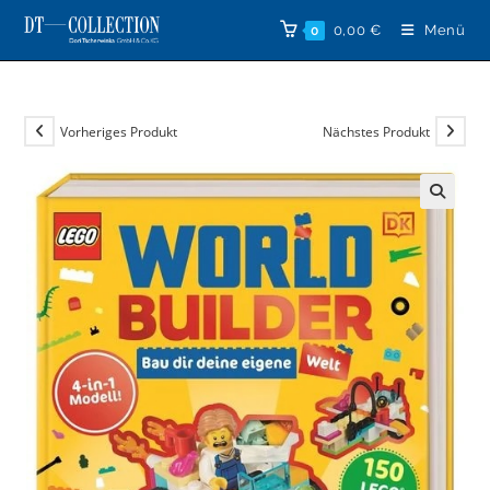
Zum
0,00
€
Menü
0
Inhalt
springen
Vorheriges Produkt
Nächstes Produkt
🔍