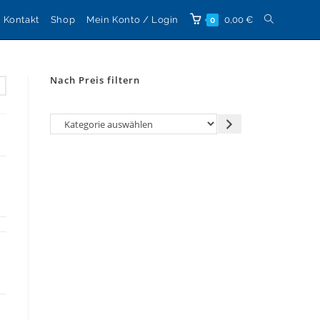
Website-
Kontakt
Shop
Mein Konto / Login
0,00
€
0
Suche
Nach Preis filtern
umschalten
Kategorie
auswählen