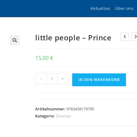
Aktuelles
Über uns
little people – Prince
🔍
15,00
€
little
-
+
IN DEN WARENKORB
people
-
Prince
Menge
Artikelnummer:
9783458179795
Kategorie:
Diverses