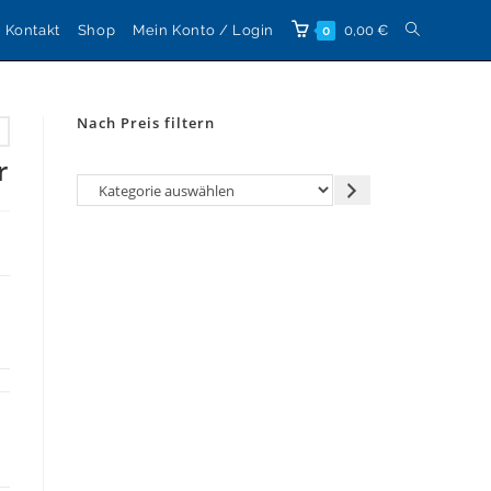
Website-
Kontakt
Shop
Mein Konto / Login
0,00
€
0
Suche
Nach Preis filtern
umschalten
r
Kategorie
auswählen