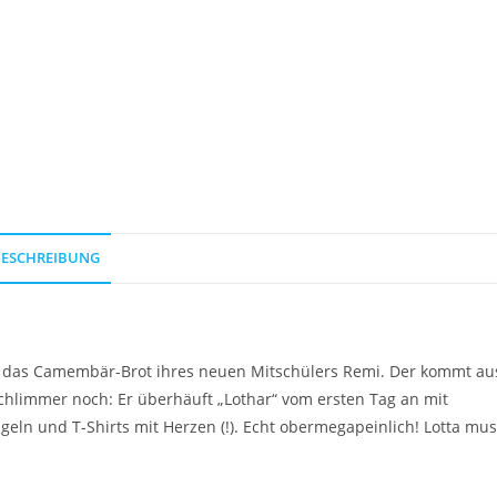
der
Camembär
Menge
ESCHREIBUNG
 ist das Camembär-Brot ihres neuen Mitschülers Remi. Der kommt au
Schlimmer noch: Er überhäuft „Lothar“ vom ersten Tag an mit
ln und T-Shirts mit Herzen (!). Echt obermegapeinlich! Lotta mus