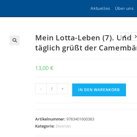
Aktuelles
Über uns
Mein Lotta-Leben (7). Und
täglich grüßt der Camembä
🔍
13,00
€
Mein
-
+
IN DEN WARENKORB
Lotta-
Leben
(7).
Und
Artikelnummer:
9783401600383
täglich
Kategorie:
Diverses
grüßt