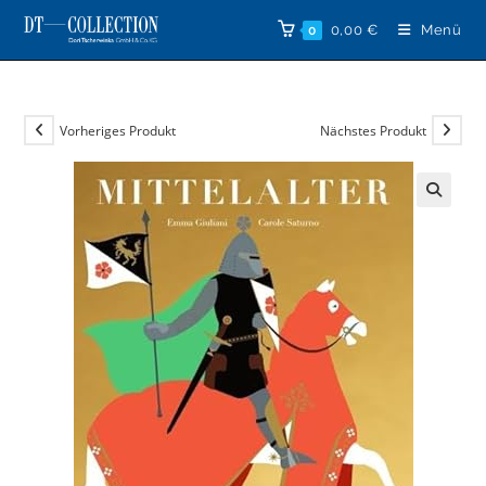
Zum
0,00
€
Menü
0
Inhalt
springen
Vorheriges Produkt
Nächstes Produkt
🔍