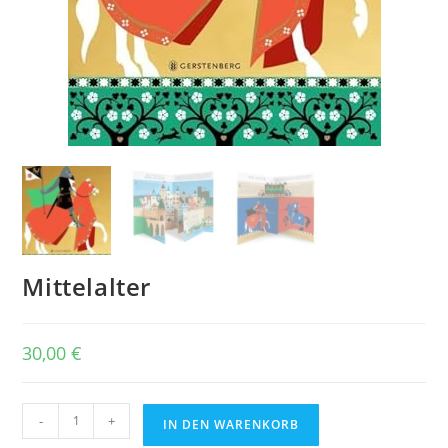
Mittelalter
30,00
€
Mittelalter
-
+
IN DEN WARENKORB
Menge