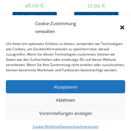
48,00
€
12,99
€
In den Warenkorb
In den Warenkorb
Cookie-Zustimmung
verwalten
Um Ihnen ein optimales Erlebnis zu bieten, verwenden wir Technologien
Nach Preis filtern
wie Cookies, um Geräteinformationen zu speichern bzw. darauf
zuzugreifen. Wenn Sie diesen Technologien zustimmen, können wir
Daten wie das Surfverhalten oder eindeutige IDs auf dieser Website
Kategorie
verarbeiten. Wenn Sie Ihre Zustimmung nicht erteilen oder zurückziehen,
auswählen
können bestimmte Merkmale und Funktionen beeinträchtigt werden.
Akzeptieren
Impressum
Datenschutz
Haftungsausschluss
Ablehnen
Cookie-Richtlinie (EU)
Voreinstellungen anzeigen
Copyright 2023 - DT COLLECTION
Cookie-Richtlinie
Datenschutz
Impressum