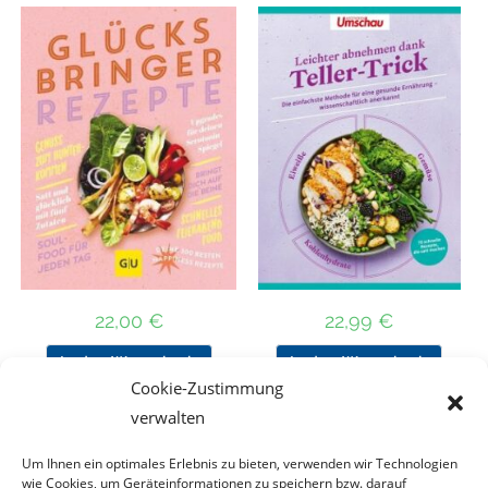
22,00
€
22,99
€
In den Warenkorb
In den Warenkorb
Cookie-Zustimmung
verwalten
Um Ihnen ein optimales Erlebnis zu bieten, verwenden wir Technologien
Nach Preis filtern
wie Cookies, um Geräteinformationen zu speichern bzw. darauf