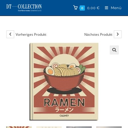
Zum
0,00
€
Menü
0
Inhalt
springen
Vorheriges Produkt
Nächstes Produkt
🔍