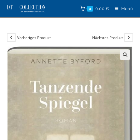
Zum
0,00
€
Menü
0
Inhalt
springen
Vorheriges Produkt
Nächstes Produkt
🔍