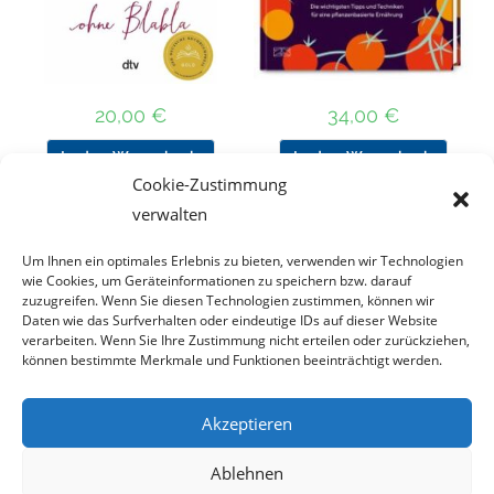
20,00
€
34,00
€
In den Warenkorb
In den Warenkorb
Cookie-Zustimmung
verwalten
Um Ihnen ein optimales Erlebnis zu bieten, verwenden wir Technologien
Nach Preis filtern
wie Cookies, um Geräteinformationen zu speichern bzw. darauf
zuzugreifen. Wenn Sie diesen Technologien zustimmen, können wir
Daten wie das Surfverhalten oder eindeutige IDs auf dieser Website
Kategorie
verarbeiten. Wenn Sie Ihre Zustimmung nicht erteilen oder zurückziehen,
auswählen
können bestimmte Merkmale und Funktionen beeinträchtigt werden.
Akzeptieren
Impressum
Datenschutz
Haftungsausschluss
Ablehnen
Cookie-Richtlinie (EU)