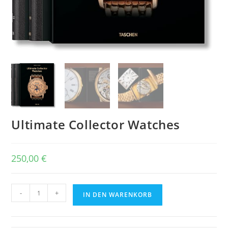
Ultimate Collector Watches
250,00
€
Ultimate
-
+
IN DEN WARENKORB
Collector
Watches
Menge