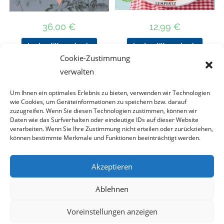
36,00
€
12,99
€
In den Warenkorb
In den Warenkorb
Cookie-Zustimmung
verwalten
Um Ihnen ein optimales Erlebnis zu bieten, verwenden wir Technologien
Nach Preis filtern
wie Cookies, um Geräteinformationen zu speichern bzw. darauf
zuzugreifen. Wenn Sie diesen Technologien zustimmen, können wir
Daten wie das Surfverhalten oder eindeutige IDs auf dieser Website
Kategorie
verarbeiten. Wenn Sie Ihre Zustimmung nicht erteilen oder zurückziehen,
auswählen
können bestimmte Merkmale und Funktionen beeinträchtigt werden.
Akzeptieren
Impressum
Datenschutz
Haftungsausschluss
Ablehnen
Cookie-Richtlinie (EU)
Voreinstellungen anzeigen
Copyright 2023 - DT COLLECTION