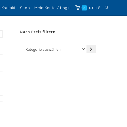
Website-
Kontakt
Shop
Mein Konto / Login
0,00
€
0
Suche
Nach Preis filtern
umschalten
Kategorie
auswählen