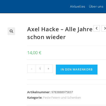
Aktuelles
Über uns
Axel Hacke – Alle Jahre
schon wieder
🔍
14,00
€
Axel
-
+
IN DEN WARENKORB
Hacke
-
Alle
Jahre
Artikelnummer:
9783888975837
schon
Kategorie:
Feste Feiern und Schenken
wieder