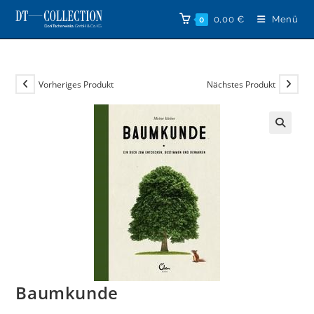
Zum
0,00
€
Menü
0
Inhalt
springen
Vorheriges Produkt
Nächstes Produkt
🔍
Baumkunde