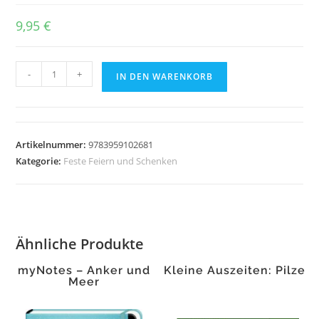
9,95
€
Baumkunde
-
+
IN DEN WARENKORB
Menge
Artikelnummer:
9783959102681
Kategorie:
Feste Feiern und Schenken
Ähnliche Produkte
myNotes – Anker und
Kleine Auszeiten: Pilze
Meer