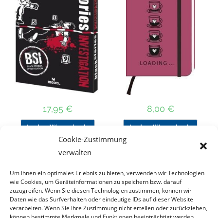
17,95
€
8,00
€
In den Warenkorb
In den Warenkorb
Cookie-Zustimmung
verwalten
Um Ihnen ein optimales Erlebnis zu bieten, verwenden wir Technologien
Nach Preis filtern
wie Cookies, um Geräteinformationen zu speichern bzw. darauf
zuzugreifen. Wenn Sie diesen Technologien zustimmen, können wir
Daten wie das Surfverhalten oder eindeutige IDs auf dieser Website
Kategorie
verarbeiten. Wenn Sie Ihre Zustimmung nicht erteilen oder zurückziehen,
auswählen
können bestimmte Merkmale und Funktionen beeinträchtigt werden.