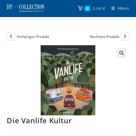
Zum
0,00
€
Menü
0
Inhalt
springen
Vorheriges Produkt
Nächstes Produkt
🔍
Die Vanlife Kultur