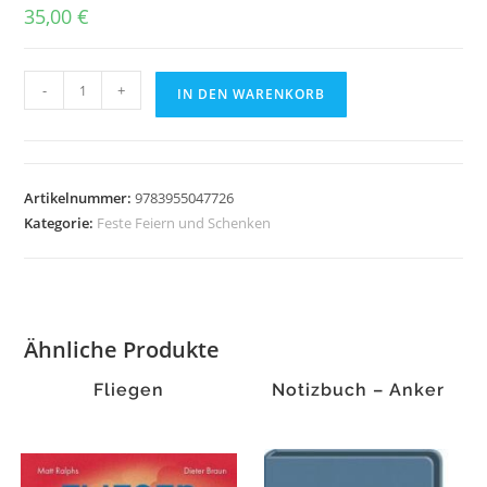
35,00
€
Die
-
+
IN DEN WARENKORB
Vanlife
Kultur
Menge
Artikelnummer:
9783955047726
Kategorie:
Feste Feiern und Schenken
Ähnliche Produkte
Fliegen
Notizbuch – Anker