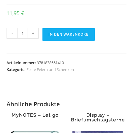
11,95
€
engl
-
+
IN DEN WARENKORB
-
How
to
Be
Artikelnummer:
9781838661410
Yourself
Kategorie:
Feste Feiern und Schenken
Menge
Ähnliche Produkte
MyNOTES – Let go
Display –
Briefumschlagsterne