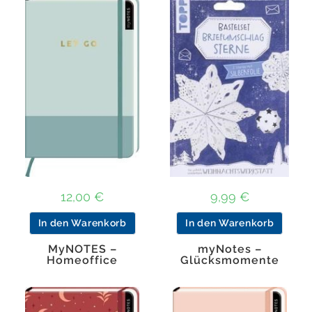
12,00
€
9,99
€
In den Warenkorb
In den Warenkorb
MyNOTES –
myNotes –
Homeoffice
Glücksmomente