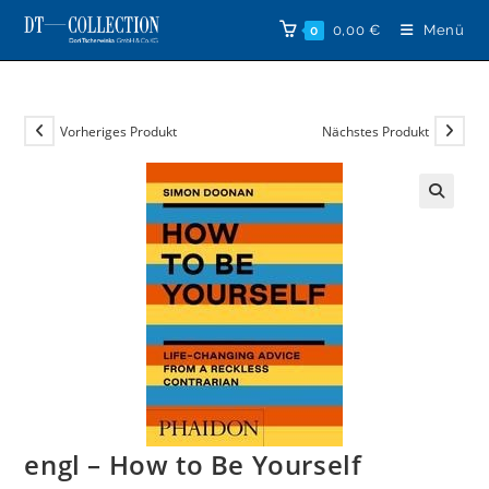
Zum
0,00
€
Menü
0
Inhalt
springen
Vorheriges Produkt
Nächstes Produkt
🔍
engl – How to Be Yourself