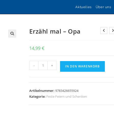
Aktuelles
Über uns
Erzähl mal – Opa
🔍
14,99
€
Erzähl
-
+
IN DEN WARENKORB
mal
-
Opa
Menge
Artikelnummer:
9783426655924
Kategorie:
Feste Feiern und Schenken