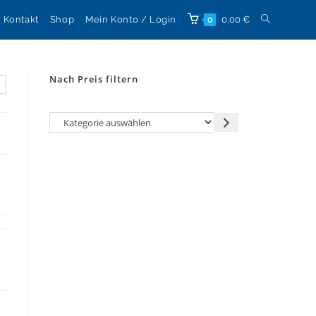
Website-
Kontakt
Shop
Mein Konto / Login
0,00
€
0
Suche
Nach Preis filtern
umschalten
Kategorie
auswählen