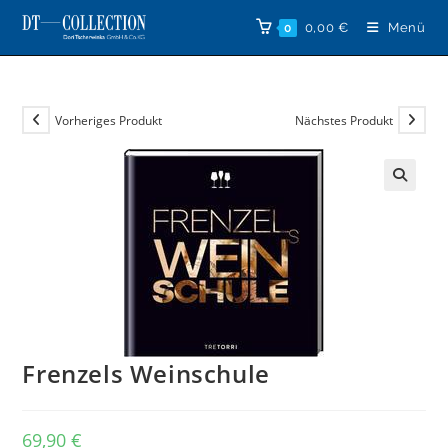
Zum
0,00
€
Menü
0
Inhalt
springen
Vorheriges Produkt
Nächstes Produkt
🔍
Frenzels Weinschule
69,90
€