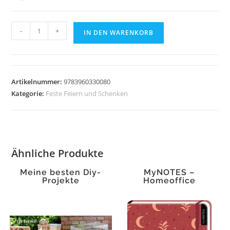
Frenzels
-
+
IN DEN WARENKORB
Weinschule
Menge
Artikelnummer:
9783960330080
Kategorie:
Feste Feiern und Schenken
Ähnliche Produkte
Meine besten Diy-
MyNOTES –
Projekte
Homeoffice