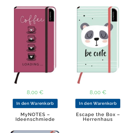
8,00
€
8,00
€
In den Warenkorb
In den Warenkorb
MyNOTES –
Escape the Box –
Ideenschmiede
Herrenhaus