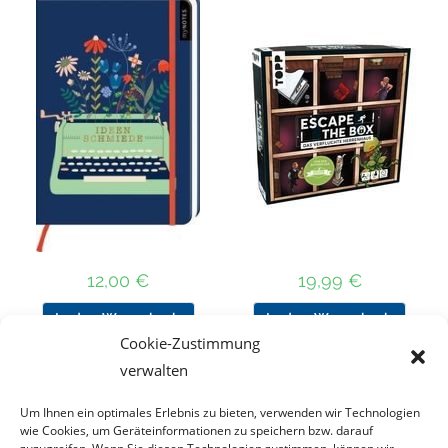
12,00
€
19,99
€
In den Warenkorb
In den Warenkorb
Cookie-Zustimmung
verwalten
Um Ihnen ein optimales Erlebnis zu bieten, verwenden wir Technologien
Nach Preis filtern
wie Cookies, um Geräteinformationen zu speichern bzw. darauf