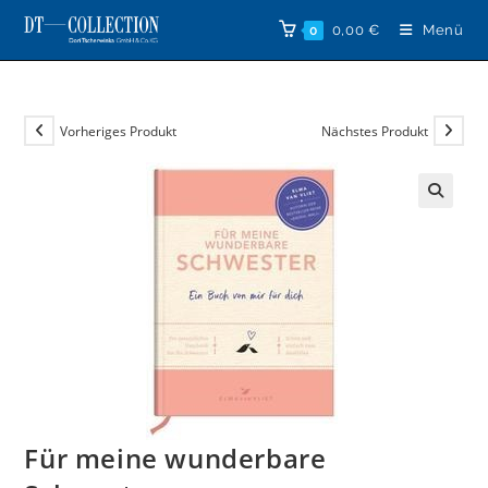
Zum
0,00
€
Menü
0
Inhalt
springen
Vorheriges Produkt
Nächstes Produkt
🔍
Für meine wunderbare