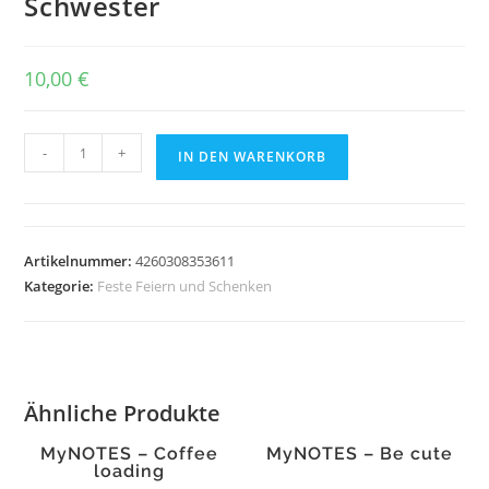
Schwester
10,00
€
Für
-
+
IN DEN WARENKORB
meine
wunderbare
Schwester
Menge
Artikelnummer:
4260308353611
Kategorie:
Feste Feiern und Schenken
Ähnliche Produkte
MyNOTES – Coffee
MyNOTES – Be cute
loading