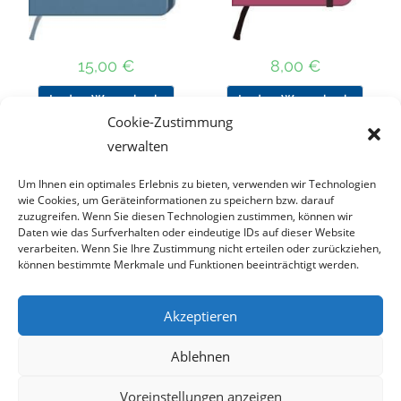
15,00
€
8,00
€
In den Warenkorb
In den Warenkorb
Cookie-Zustimmung
verwalten
Um Ihnen ein optimales Erlebnis zu bieten, verwenden wir Technologien
Nach Preis filtern
wie Cookies, um Geräteinformationen zu speichern bzw. darauf
zuzugreifen. Wenn Sie diesen Technologien zustimmen, können wir
Daten wie das Surfverhalten oder eindeutige IDs auf dieser Website
Kategorie
verarbeiten. Wenn Sie Ihre Zustimmung nicht erteilen oder zurückziehen,
auswählen
können bestimmte Merkmale und Funktionen beeinträchtigt werden.
Akzeptieren
Impressum
Datenschutz
Haftungsausschluss
Ablehnen
Cookie-Richtlinie (EU)
Voreinstellungen anzeigen