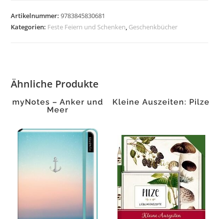
Dir
gefällt
Artikelnummer:
9783845830681
Menge
Kategorien:
Feste Feiern und Schenken
,
Geschenkbücher
Ähnliche Produkte
myNotes – Anker und
Kleine Auszeiten: Pilze
Meer