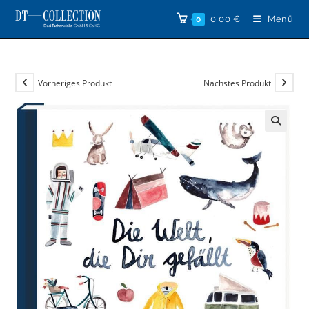
Zum
0,00
€
Menü
0
Inhalt
springen
Vorheriges Produkt
Nächstes Produkt
🔍