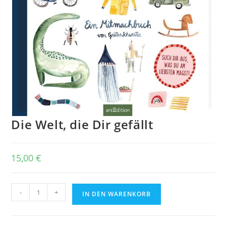
Die Welt, die Dir gefällt
15,00
€
Die
-
+
IN DEN WARENKORB
Welt,
die