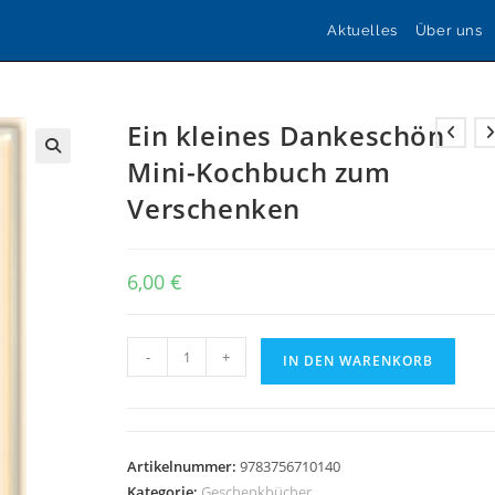
Aktuelles
Über uns
Ein kleines Dankeschön
Mini-Kochbuch zum
🔍
Verschenken
6,00
€
Ein
-
+
IN DEN WARENKORB
kleines
Dankeschön
Mini-
Kochbuch
Artikelnummer:
9783756710140
zum
Kategorie:
Geschenkbücher