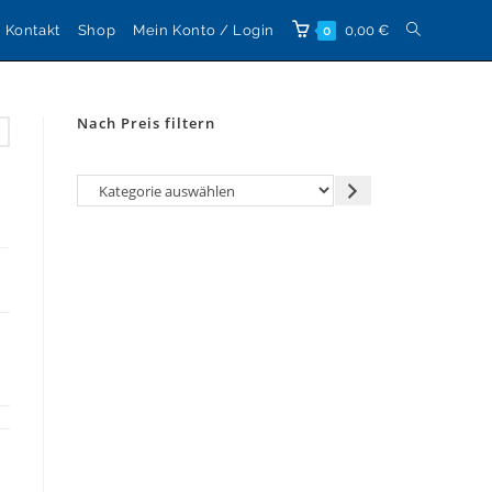
Website-
Kontakt
Shop
Mein Konto / Login
0,00
€
0
Suche
Nach Preis filtern
umschalten
Kategorie
auswählen