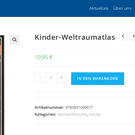
Aktuelles
Über uns
Kinder-Weltraumatlas
🔍
19,95
€
Kinder-
-
+
IN DEN WARENKORB
Weltraumatlas
Menge
Artikelnummer:
9783831049677
Kategorien:
Geschenkbücher
,
Kinder