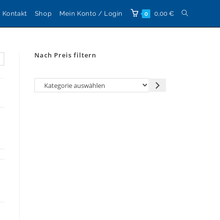
Website-
Kontakt
Shop
Mein Konto / Login
0,00
€
0
Suche
Nach Preis filtern
umschalten
Kategorie
auswählen