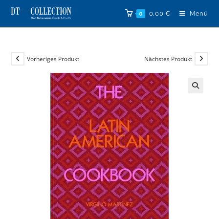
Zum
0,00
€
Menü
0
Inhalt
springen
Vorheriges Produkt
Nächstes Produkt
🔍