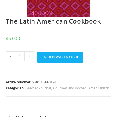
The Latin American Cookbook
45,00
€
The
-
+
IN DEN WARENKORB
Latin
American
Cookbook
Menge
Artikelnummer:
9781838663124
Kategorien:
Geschenkbücher
,
Gourmet und Kochen
,
Amerikanisch