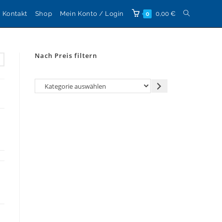
Website-
Kontakt
Shop
Mein Konto / Login
0,00
€
0
Suche
Nach Preis filtern
umschalten
Kategorie
auswählen