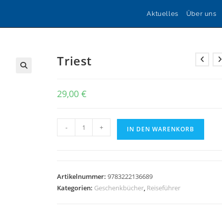
Aktuelles
Über uns
Triest
🔍
29,00
€
Triest
-
+
IN DEN WARENKORB
Menge
Artikelnummer:
9783222136689
Kategorien:
Geschenkbücher
,
Reiseführer