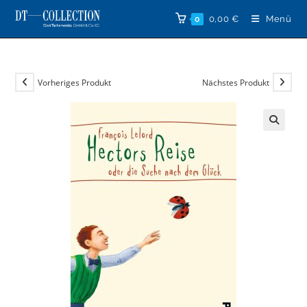
Zum
0,00
€
Menü
0
Inhalt
springen
Vorheriges Produkt
Nächstes Produkt
🔍