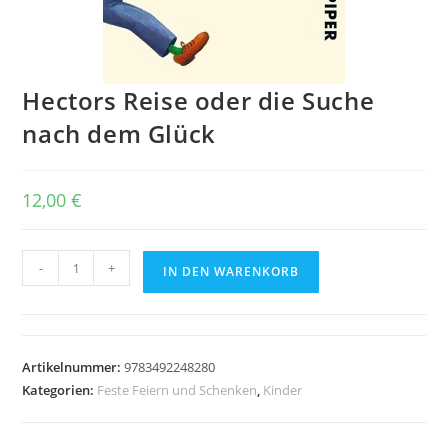
Hectors Reise oder die Suche
nach dem Glück
12,00
€
Hectors
-
+
IN DEN WARENKORB
Reise
oder
die
Suche
Artikelnummer:
9783492248280
nach
Kategorien:
Feste Feiern und Schenken
,
Kinder
dem
Glück