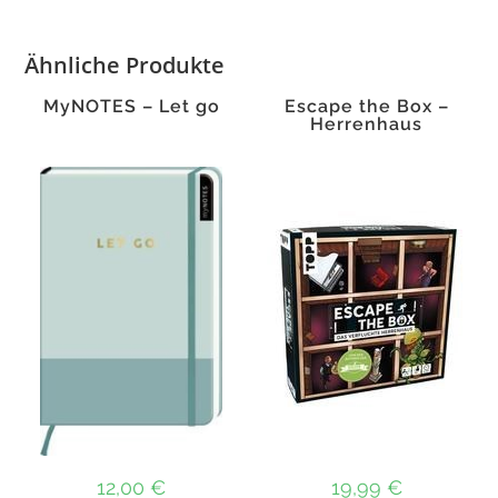
Menge
Ähnliche Produkte
MyNOTES – Let go
Escape the Box –
Herrenhaus
12,00
€
19,99
€