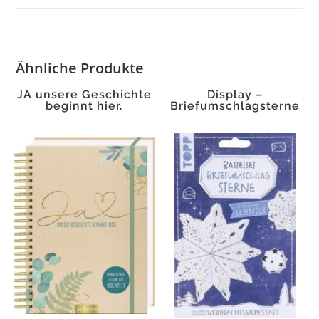
macht
Menge
Ähnliche Produkte
JA unsere Geschichte
Display –
beginnt hier.
Briefumschlagsterne