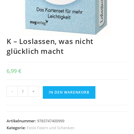
K – Loslassen, was nicht
glücklich macht
6,99
€
K
-
+
IN DEN WARENKORB
-
Loslassen,
was
nicht
Artikelnummer:
9783747400999
glücklich
Kategorie:
Feste Feiern und Schenken