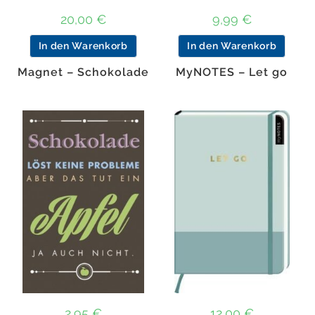
20,00
€
9,99
€
In den Warenkorb
In den Warenkorb
Magnet – Schokolade
MyNOTES – Let go
2,95
€
12,00
€