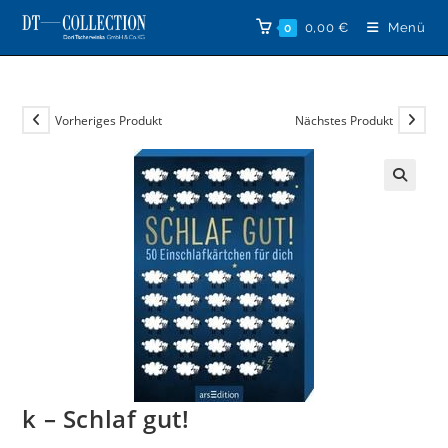
Zum
0,00
€
Menü
0
Inhalt
springen
Vorheriges Produkt
Nächstes Produkt
🔍
k – Schlaf gut!