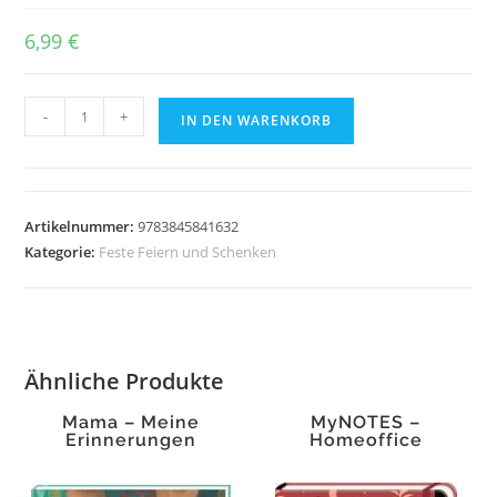
6,99
€
k
-
+
IN DEN WARENKORB
-
Schlaf
gut!
Menge
Artikelnummer:
9783845841632
Kategorie:
Feste Feiern und Schenken
Ähnliche Produkte
Mama – Meine
MyNOTES –
Erinnerungen
Homeoffice