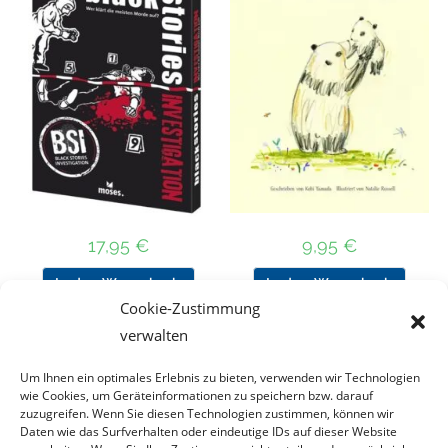
17,95
€
9,95
€
In den Warenkorb
In den Warenkorb
Cookie-Zustimmung
verwalten
Um Ihnen ein optimales Erlebnis zu bieten, verwenden wir Technologien
Nach Preis filtern
wie Cookies, um Geräteinformationen zu speichern bzw. darauf
zuzugreifen. Wenn Sie diesen Technologien zustimmen, können wir
Daten wie das Surfverhalten oder eindeutige IDs auf dieser Website
Kategorie