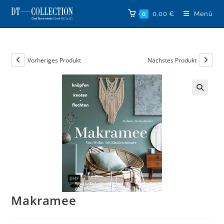
Zum
0,00
€
Menü
0
Inhalt
springen
Vorheriges Produkt
Nächstes Produkt
🔍
Makramee