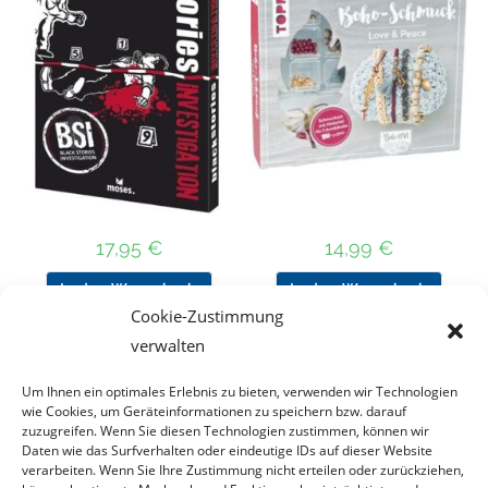
17,95
€
14,99
€
In den Warenkorb
In den Warenkorb
Cookie-Zustimmung
verwalten
Um Ihnen ein optimales Erlebnis zu bieten, verwenden wir Technologien
Nach Preis filtern
wie Cookies, um Geräteinformationen zu speichern bzw. darauf
zuzugreifen. Wenn Sie diesen Technologien zustimmen, können wir
Daten wie das Surfverhalten oder eindeutige IDs auf dieser Website
Kategorie
verarbeiten. Wenn Sie Ihre Zustimmung nicht erteilen oder zurückziehen,
auswählen