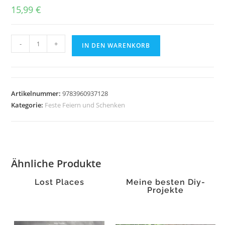
15,99
€
Makramee
-
+
IN DEN WARENKORB
Menge
Artikelnummer:
9783960937128
Kategorie:
Feste Feiern und Schenken
Ähnliche Produkte
Lost Places
Meine besten Diy-
Projekte