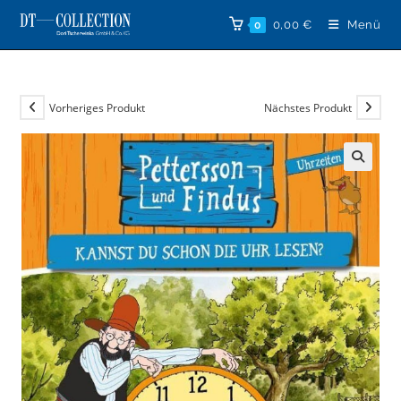
Zum
0,00
€
Menü
0
Inhalt
springen
Vorheriges Produkt
Nächstes Produkt
🔍