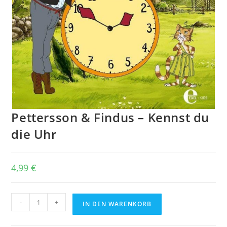
Pettersson & Findus – Kennst du
die Uhr
4,99
€
Pettersson
-
+
IN DEN WARENKORB
&
Findus