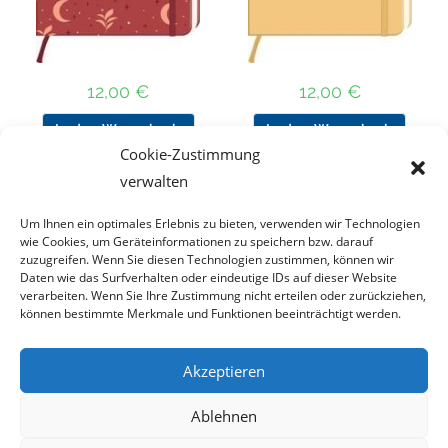
12,00
€
12,00
€
In den Warenkorb
In den Warenkorb
Cookie-Zustimmung
verwalten
Um Ihnen ein optimales Erlebnis zu bieten, verwenden wir Technologien
Nach Preis filtern
wie Cookies, um Geräteinformationen zu speichern bzw. darauf
zuzugreifen. Wenn Sie diesen Technologien zustimmen, können wir
Daten wie das Surfverhalten oder eindeutige IDs auf dieser Website
Kategorie
verarbeiten. Wenn Sie Ihre Zustimmung nicht erteilen oder zurückziehen,
auswählen
können bestimmte Merkmale und Funktionen beeinträchtigt werden.
Akzeptieren
Impressum
Datenschutz
Haftungsausschluss
Ablehnen
Cookie-Richtlinie (EU)