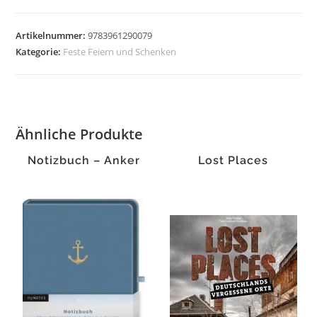
-
Kennst
Artikelnummer:
9783961290079
du
Kategorie:
Feste Feiern und Schenken
die
Uhr
Menge
Ähnliche Produkte
Notizbuch – Anker
Lost Places