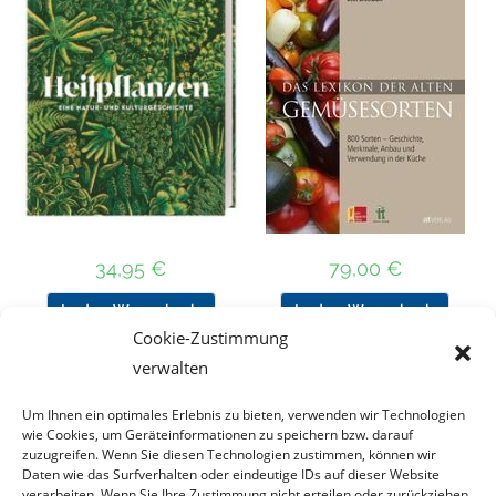
34,95
€
79,00
€
In den Warenkorb
In den Warenkorb
Cookie-Zustimmung
verwalten
Um Ihnen ein optimales Erlebnis zu bieten, verwenden wir Technologien
Nach Preis filtern
wie Cookies, um Geräteinformationen zu speichern bzw. darauf
zuzugreifen. Wenn Sie diesen Technologien zustimmen, können wir
Daten wie das Surfverhalten oder eindeutige IDs auf dieser Website
Kategorie
verarbeiten. Wenn Sie Ihre Zustimmung nicht erteilen oder zurückziehen,