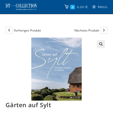
Zum
0,00
€
Menü
0
Inhalt
springen
Vorheriges Produkt
Nächstes Produkt
🔍
Gärten auf Sylt