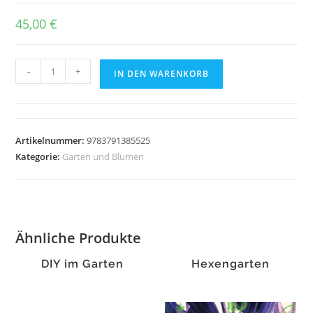
45,00
€
Gärten
-
+
IN DEN WARENKORB
auf
Sylt
Menge
Artikelnummer:
9783791385525
Kategorie:
Garten und Blumen
Ähnliche Produkte
DIY im Garten
Hexengarten