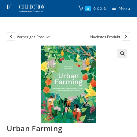
Zum
0,00
€
Menü
0
Inhalt
springen
Vorheriges Produkt
Nächstes Produkt
🔍
Urban Farming