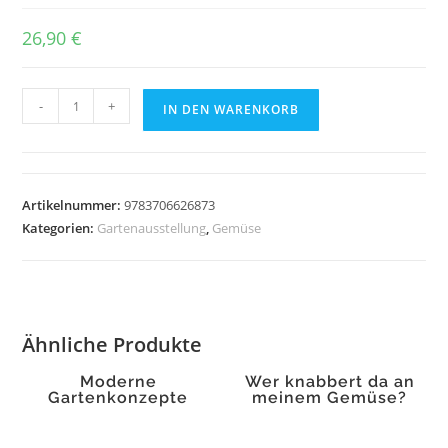
26,90
€
Urban
-
+
IN DEN WARENKORB
Farming
Menge
Artikelnummer:
9783706626873
Kategorien:
Gartenausstellung
,
Gemüse
Ähnliche Produkte
Moderne
Wer knabbert da an
Gartenkonzepte
meinem Gemüse?