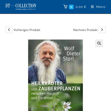
Zum
0,00
€
Menü
0
Inhalt
springen
Vorheriges Produkt
Nächstes Produkt
🔍