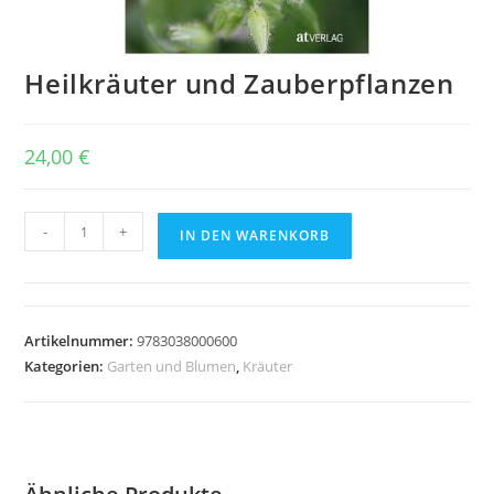
Heilkräuter und Zauberpflanzen
24,00
€
Heilkräuter
-
+
IN DEN WARENKORB
und
Zauberpflanzen
Menge
Artikelnummer:
9783038000600
Kategorien:
Garten und Blumen
,
Kräuter