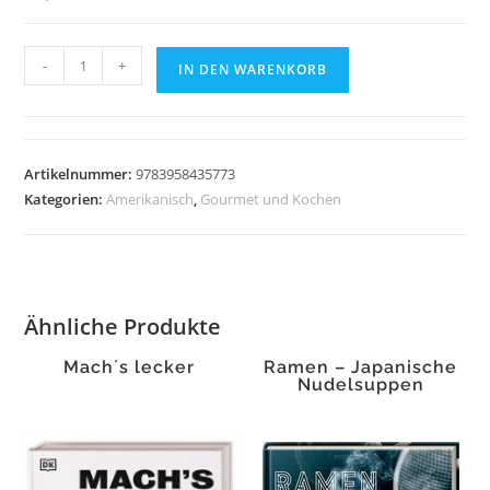
Die
-
+
IN DEN WARENKORB
Lodge
Bibel
Menge
Artikelnummer:
9783958435773
Kategorien:
Amerikanisch
,
Gourmet und Kochen
Ähnliche Produkte
Mach´s lecker
Ramen – Japanische
Nudelsuppen