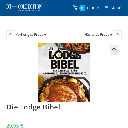
Zum
0,00
€
Menü
0
Inhalt
springen
Vorheriges Produkt
Nächstes Produkt
🔍
Die Lodge Bibel
29,95
€