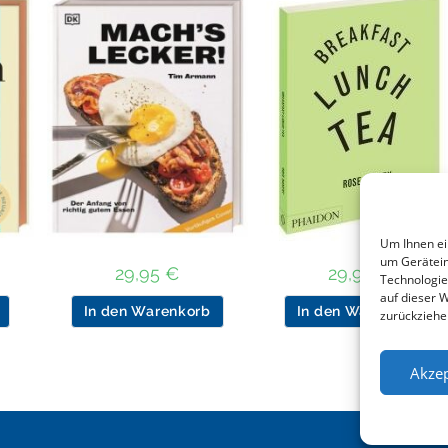
Um Ihnen ei
um Gerätein
29,95
€
29,95
€
Technologie
auf dieser 
In den Warenkorb
In den Warenkorb
zurückziehe
Akzep
Impre