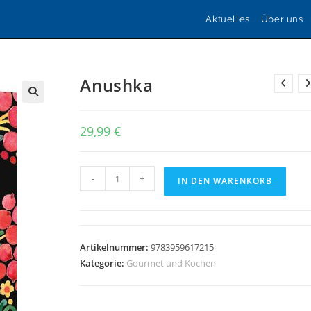
Aktuelles
Über uns
Anushka
🔍
29,99
€
Anushka
-
+
IN DEN WARENKORB
Menge
Artikelnummer:
9783959617215
Kategorie:
Gourmet und Kochen