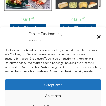
9,99
€
24,95
€
In den Warenkorb
In den Warenkorb
Cookie-Zustimmung
verwalten
Um Ihnen ein optimales Erlebnis zu bieten, verwenden wir Technologien
Nach Preis filtern
wie Cookies, um Geräteinformationen zu speichern bzw. darauf
zuzugreifen. Wenn Sie diesen Technologien zustimmen, können wir
Daten wie das Surfverhalten oder eindeutige IDs auf dieser Website
Kategorie
verarbeiten. Wenn Sie Ihre Zustimmung nicht erteilen oder zurückziehen,
auswählen
können bestimmte Merkmale und Funktionen beeinträchtigt werden.
Akzeptieren
Impressum
Datenschutz
Haftungsausschluss
Ablehnen
Cookie-Richtlinie (EU)