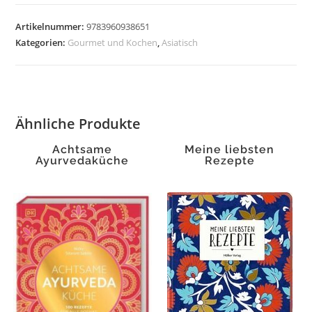
der
Welt
Artikelnummer:
9783960938651
-
Kategorien:
Gourmet und Kochen
,
Asiatisch
Asia
Menge
Ähnliche Produkte
Achtsame
Meine liebsten
Ayurvedaküche
Rezepte