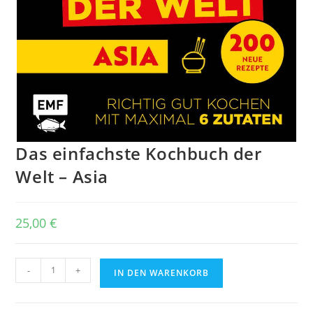
Das einfachste Kochbuch der
Welt – Asia
25,00
€
Das
-
+
IN DEN WARENKORB
einfachste
Kochbuch