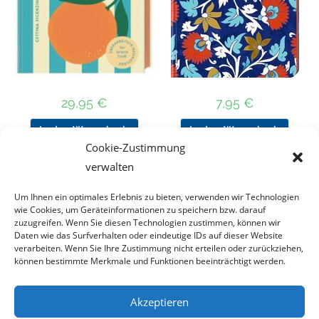
29,95
€
7,95
€
In den Warenkorb
In den Warenkorb
Cookie-Zustimmung
verwalten
Um Ihnen ein optimales Erlebnis zu bieten, verwenden wir Technologien
Nach Preis filtern
wie Cookies, um Geräteinformationen zu speichern bzw. darauf
zuzugreifen. Wenn Sie diesen Technologien zustimmen, können wir
Daten wie das Surfverhalten oder eindeutige IDs auf dieser Website
Kategorie
verarbeiten. Wenn Sie Ihre Zustimmung nicht erteilen oder zurückziehen,
auswählen
können bestimmte Merkmale und Funktionen beeinträchtigt werden.
Akzeptieren