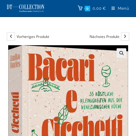
Zum
0,00
€
Menü
0
Inhalt
springen
Vorheriges Produkt
Nächstes Produkt
🔍