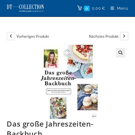
Zum
0,00
€
Menü
0
Inhalt
springen
Vorheriges Produkt
Nächstes Produkt
🔍
Das große Jahreszeiten-
Backbuch