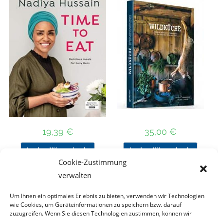
19,39
€
35,00
€
In den Warenkorb
In den Warenkorb
Cookie-Zustimmung
verwalten
Um Ihnen ein optimales Erlebnis zu bieten, verwenden wir Technologien
Nach Preis filtern
wie Cookies, um Geräteinformationen zu speichern bzw. darauf
zuzugreifen. Wenn Sie diesen Technologien zustimmen, können wir