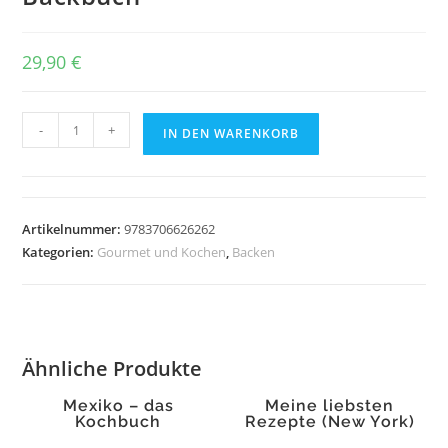
29,90
€
Das
-
+
IN DEN WARENKORB
große
Jahreszeiten-
Backbuch
Menge
Artikelnummer:
9783706626262
Kategorien:
Gourmet und Kochen
,
Backen
Ähnliche Produkte
Mexiko – das
Meine liebsten
Kochbuch
Rezepte (New York)